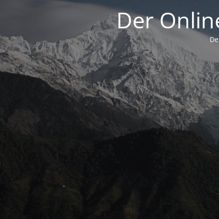
Der Onli
De